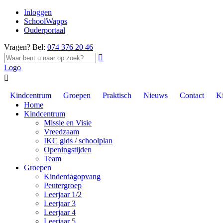
Inloggen
SchoolWapps
Ouderportaal
Vragen? Bel:
074 376 20 46

Logo

Kindcentrum
Groepen
Praktisch
Nieuws
Contact
K
Home
Kindcentrum
Missie en Visie
Vreedzaam
IKC gids / schoolplan
Openingstijden
Team
Groepen
Kinderdagopvang
Peutergroep
Leerjaar 1/2
Leerjaar 3
Leerjaar 4
Leerjaar 5