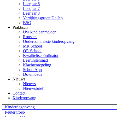
Leerjaar 6
Leerjaar 7
Leerjaar 8
Verrijkingsgroep De Iep
BSO
Praktisch
Uw kind aanmelden
Roosters
Oudercommissie kinderopvang
MR School
OR School
Kwaliteitscoördinator
Leerlingenraad
Klachtenregeling
SchoolApp
Downloads
Nieuws
Nieuws
Nieuwsbrief
Contact
Kinderopvang
Kinderdagopvang
Peutergroep