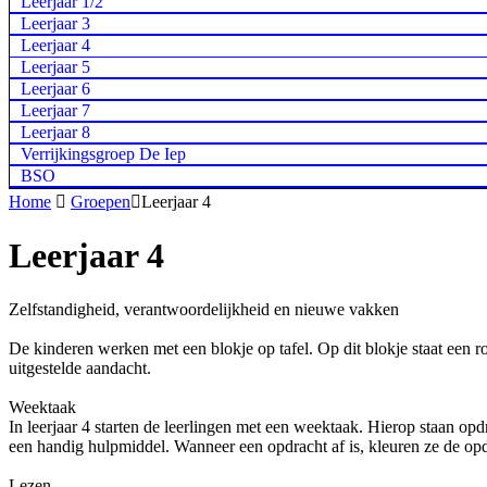
Leerjaar 1/2
Leerjaar 3
Leerjaar 4
Leerjaar 5
Leerjaar 6
Leerjaar 7
Leerjaar 8
Verrijkingsgroep De Iep
BSO
Home

Groepen

Leerjaar 4
Leerjaar 4
Zelfstandigheid, verantwoordelijkheid en nieuwe vakken
De kinderen werken met een blokje op tafel. Op dit blokje staat een r
uitgestelde aandacht.
Weektaak
In leerjaar 4 starten de leerlingen met een weektaak. Hierop staan op
een handig hulpmiddel. Wanneer een opdracht af is, kleuren ze de op
Lezen