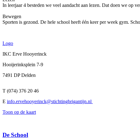
In leerjaar 4 besteden we veel aandacht aan lezen. Dat doen we op ver
Bewegen
Sporten is gezond. De hele school heeft één keer per week gym. Sch
Logo
IKC Erve Hooyerinck
Hooijerinksplein 7-9
7491 DP Delden
T (074) 376 20 46
E
info.ervehooyerinck@stichtingbrigantijn.nl
Toon op de kaart
De School