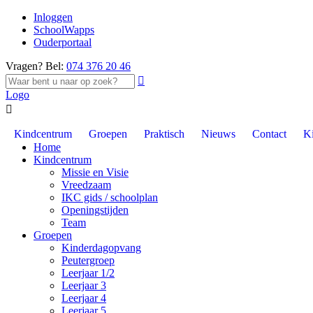
Inloggen
SchoolWapps
Ouderportaal
Vragen? Bel:
074 376 20 46

Logo

Kindcentrum
Groepen
Praktisch
Nieuws
Contact
K
Home
Kindcentrum
Missie en Visie
Vreedzaam
IKC gids / schoolplan
Openingstijden
Team
Groepen
Kinderdagopvang
Peutergroep
Leerjaar 1/2
Leerjaar 3
Leerjaar 4
Leerjaar 5