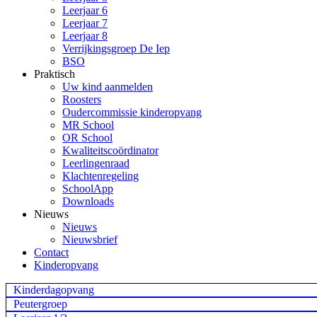
Leerjaar 6
Leerjaar 7
Leerjaar 8
Verrijkingsgroep De Iep
BSO
Praktisch
Uw kind aanmelden
Roosters
Oudercommissie kinderopvang
MR School
OR School
Kwaliteitscoördinator
Leerlingenraad
Klachtenregeling
SchoolApp
Downloads
Nieuws
Nieuws
Nieuwsbrief
Contact
Kinderopvang
Kinderdagopvang
Peutergroep