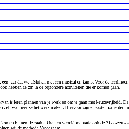
k een jaar dat we afsluiten met een musical en kamp. Voor de leerlingen
 ook hebben ze zin in de bijzondere activiteiten die er komen gaan.
n is leren plannen van je werk en om te gaan met keuzevrijheid. Daar 
n zelf wanneer ze het werk maken. Hiervoor zijn er vaste momenten i
komen binnen de zaakvakken en wereldoriëntatie ook de 21ste-eeuwse
volgen wij de methode Vreedzaam.