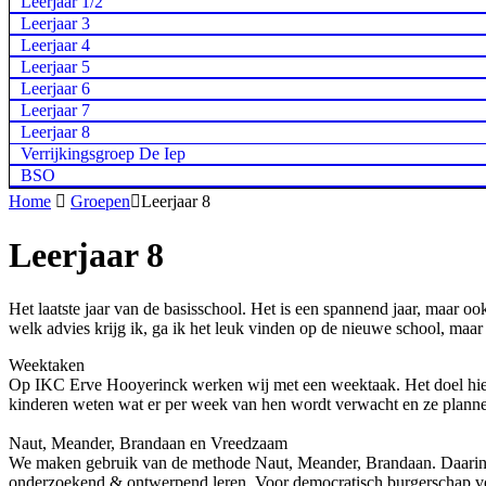
Leerjaar 1/2
Leerjaar 3
Leerjaar 4
Leerjaar 5
Leerjaar 6
Leerjaar 7
Leerjaar 8
Verrijkingsgroep De Iep
BSO
Home

Groepen

Leerjaar 8
Leerjaar 8
Het laatste jaar van de basisschool. Het is een spannend jaar, maar oo
welk advies krijg ik, ga ik het leuk vinden op de nieuwe school, maar
Weektaken
Op IKC Erve Hooyerinck werken wij met een weektaak. Het doel hierva
kinderen weten wat er per week van hen wordt verwacht en ze planne
Naut, Meander, Brandaan en Vreedzaam
We maken gebruik van de methode Naut, Meander, Brandaan. Daarin 
onderzoekend & ontwerpend leren. Voor democratisch burgerschap 