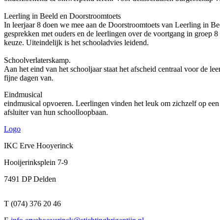
Leerling in Beeld en Doorstroomtoets
In leerjaar 8 doen we mee aan de Doorstroomtoets van Leerling in Bee
gesprekken met ouders en de leerlingen over de voortgang in groep 8 
keuze. Uiteindelijk is het schooladvies leidend.
Schoolverlaterskamp.
Aan het eind van het schooljaar staat het afscheid centraal voor de l
fijne dagen van.
Eindmusical Na het kamp staat er nog één b
eindmusical opvoeren. Leerlingen vinden het leuk om zichzelf op een 
afsluiter van hun schoolloopbaan.
Logo
IKC Erve Hooyerinck
Hooijerinksplein 7-9
7491 DP Delden
T (074) 376 20 46