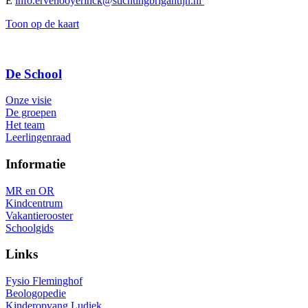
E
info.ervehooyerinck@stichtingbrigantijn.nl
Toon op de kaart
De School
Onze visie
De groepen
Het team
Leerlingenraad
Informatie
MR en OR
Kindcentrum
Vakantierooster
Schoolgids
Links
Fysio Fleminghof
Beologopedie
Kinderopvang Ludiek