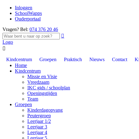
Inloggen
SchoolWapps
Ouderportaal
Vragen? Bel:
074 376 20 46

Logo

Kindcentrum
Groepen
Praktisch
Nieuws
Contact
K
Home
Kindcentrum
Missie en Visie
Vreedzaam
IKC gids / schoolplan
Openingstijden
Team
Groepen
Kinderdagopvang
Peutergroep
Leerjaar 1/2
Leerjaar 3
Leerjaar 4
Leerjaar 5