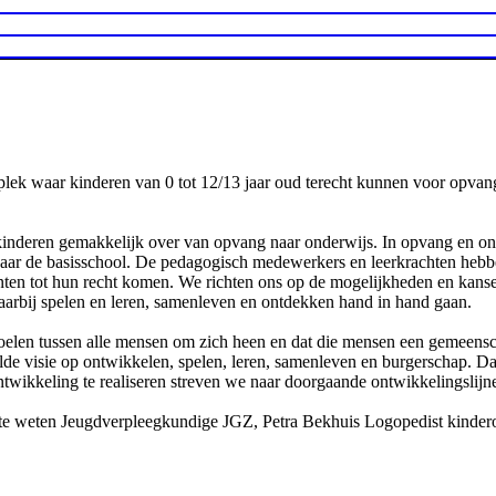
plek waar kinderen van 0 tot 12/13 jaar oud terecht kunnen voor opvan
kinderen gemakkelijk over van opvang naar onderwijs. In opvang en o
aar de basisschool. De pedagogisch medewerkers en leerkrachten hebben
nten tot hun recht komen. We richten ons op de mogelijkheden en kanse
aarbij spelen en leren, samenleven en ontdekken hand in hand gaan.
 voelen tussen alle mensen om zich heen en dat die mensen een gemee
eelde visie op ontwikkelen, spelen, leren, samenleven en burgerschap
ikkeling te realiseren streven we naar doorgaande ontwikkelingslijn
te weten Jeugdverpleegkundige JGZ, Petra Bekhuis Logopedist kinder