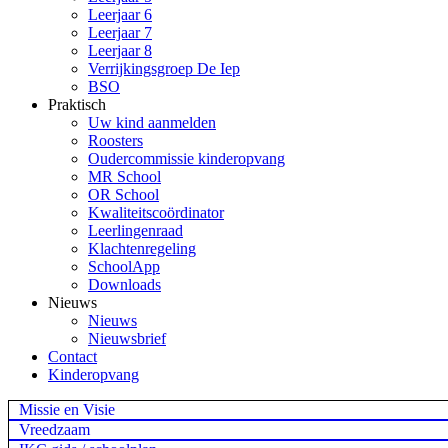
Leerjaar 6
Leerjaar 7
Leerjaar 8
Verrijkingsgroep De Iep
BSO
Praktisch
Uw kind aanmelden
Roosters
Oudercommissie kinderopvang
MR School
OR School
Kwaliteitscoördinator
Leerlingenraad
Klachtenregeling
SchoolApp
Downloads
Nieuws
Nieuws
Nieuwsbrief
Contact
Kinderopvang
Missie en Visie
Vreedzaam