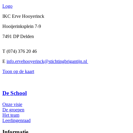
Logo
IKC Erve Hooyerinck
Hooijerinksplein 7-9
7491 DP Delden
T (074) 376 20 46
E
info.ervehooyerinck@stichtingbrigantijn.nl
Toon op de kaart
De School
Onze visie
De groepen
Het team
Leerlingenraad
Informatie