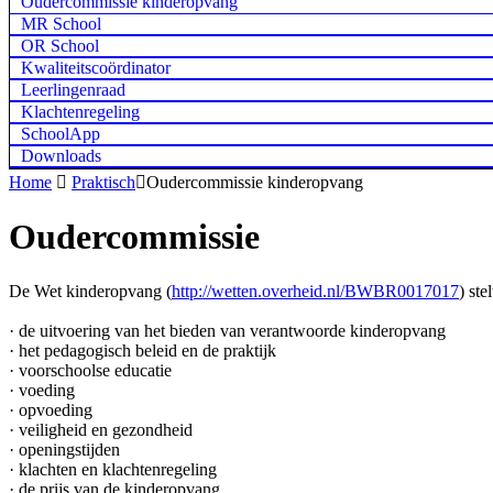
Oudercommissie kinderopvang
MR School
OR School
Kwaliteitscoördinator
Leerlingenraad
Klachtenregeling
SchoolApp
Downloads
Home

Praktisch

Oudercommissie kinderopvang
Oudercommissie
De Wet kinderopvang (
http://wetten.overheid.nl/BWBR0017017
) st
· de uitvoering van het bieden van verantwoorde kinderopvang
· het pedagogisch beleid en de praktijk
· voorschoolse educatie
· voeding
· opvoeding
· veiligheid en gezondheid
· openingstijden
· klachten en klachtenregeling
· de prijs van de kinderopvang