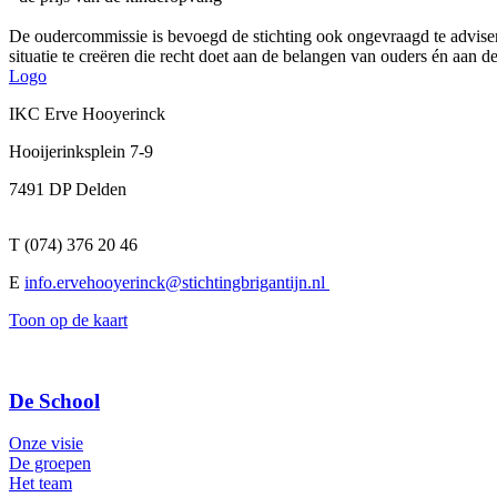
De oudercommissie is bevoegd de stichting ook ongevraagd te advisere
situatie te creëren die recht doet aan de belangen van ouders én aan d
Logo
IKC Erve Hooyerinck
Hooijerinksplein 7-9
7491 DP Delden
T (074) 376 20 46
E
info.ervehooyerinck@stichtingbrigantijn.nl
Toon op de kaart
De School
Onze visie
De groepen
Het team