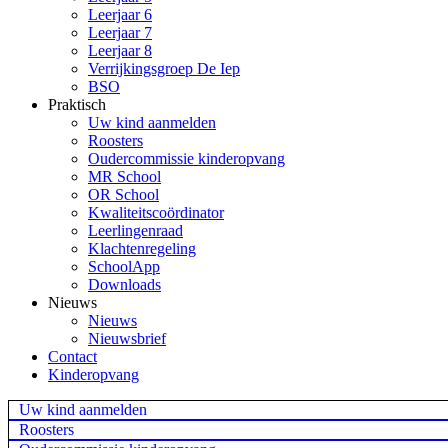
Leerjaar 6
Leerjaar 7
Leerjaar 8
Verrijkingsgroep De Iep
BSO
Praktisch
Uw kind aanmelden
Roosters
Oudercommissie kinderopvang
MR School
OR School
Kwaliteitscoördinator
Leerlingenraad
Klachtenregeling
SchoolApp
Downloads
Nieuws
Nieuws
Nieuwsbrief
Contact
Kinderopvang
Uw kind aanmelden
Roosters