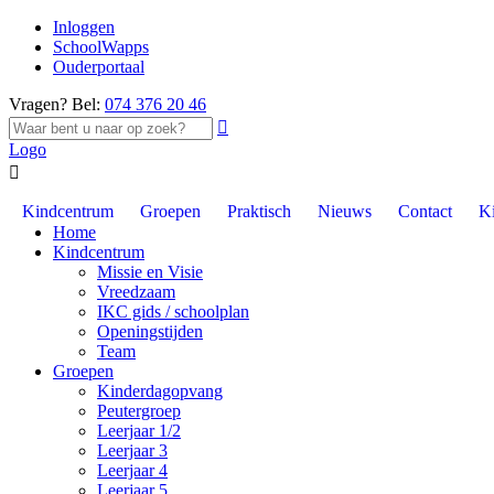
Inloggen
SchoolWapps
Ouderportaal
Vragen? Bel:
074 376 20 46

Logo

Kindcentrum
Groepen
Praktisch
Nieuws
Contact
K
Home
Kindcentrum
Missie en Visie
Vreedzaam
IKC gids / schoolplan
Openingstijden
Team
Groepen
Kinderdagopvang
Peutergroep
Leerjaar 1/2
Leerjaar 3
Leerjaar 4
Leerjaar 5